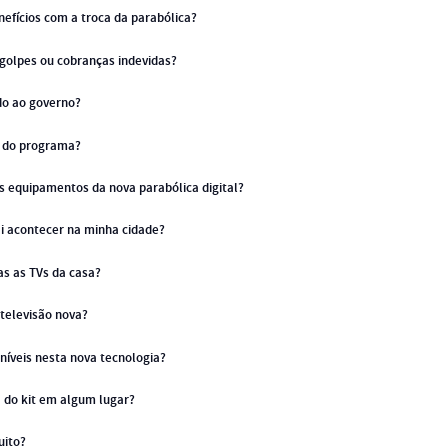
efícios com a troca da parabólica?
golpes ou cobranças indevidas?
do ao governo?
r do programa?
s equipamentos da nova parabólica digital?
 acontecer na minha cidade?
as as TVs da casa?
televisão nova?
níveis nesta nova tecnologia?
a do kit em algum lugar?
uito?