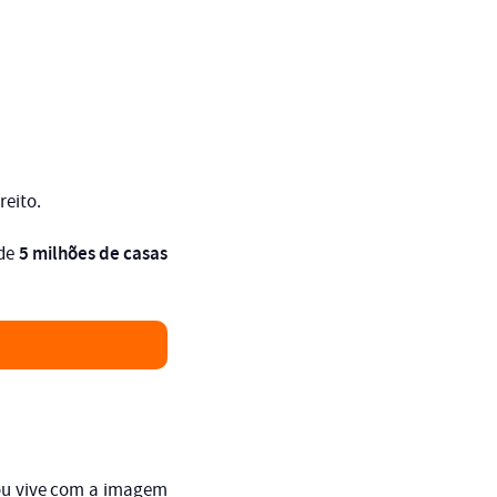
eito.
5 milhões de casas
 de
ou vive com a imagem