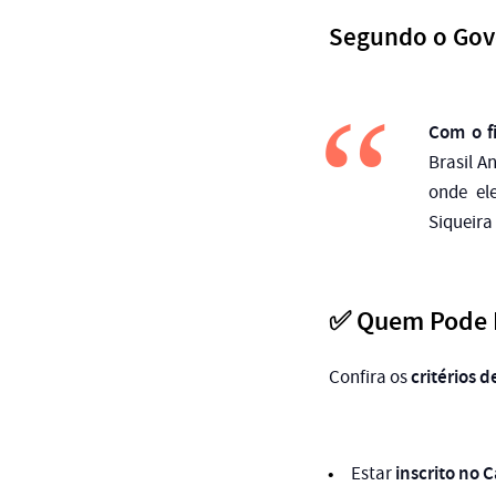
Segundo o Gov
Com o f
Brasil A
onde el
Siqueira 
✅ Quem Pode Re
critérios d
Confira os
inscrito no 
Estar