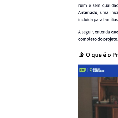
ruim e sem qualida
Antenado
, uma inic
incluída para família
que
A seguir, entenda
completo do projeto
📡 O que é o P