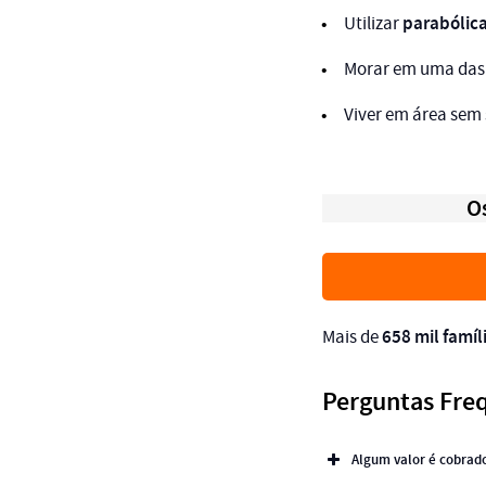
parabólica
Utilizar
Morar em uma da
Viver em área sem 
O
658 mil famíl
Mais de
Perguntas Freq
Algum valor é cobrado