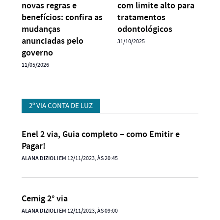
novas regras e
com limite alto para
benefícios: confira as
tratamentos
mudanças
odontológicos
anunciadas pelo
31/10/2025
governo
11/05/2026
2º VIA CONTA DE LUZ
Enel 2 via, Guia completo – como Emitir e
Pagar!
ALANA DIZIOLI
EM 12/11/2023, ÀS 20:45
Cemig 2° via
ALANA DIZIOLI
EM 12/11/2023, ÀS 09:00