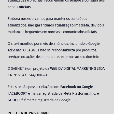
atualizadas e precisas, recomendamos sempre a consulta aos
canais oficiais
.
Embora nos esforcemos para manter os conteúdos
atualizados,
não garantimos atualização imediata
, devido a
mudanças frequentes em normas e comunicados oficiais.
O site é mantido por meio de
anúncios
, incluindo o
Google
AdSense
. O SABNET
não se responsabiliza
por produtos,
serviços ou ações de anunciantes externos ao seu domínio.
O SABNET é um projeto da
WEB DV DIGITAL MARKETING LTDA
CNPJ:
53.431.544/0001-74
Este site
não possui relação com Facebook ou Google
.
FACEBOOK®
é marca registrada da
Meta Platforms, Inc.
e
GOOGLE®
é marca registrada da
Google LLC
.
POLITICA DE PRIVACIDADE