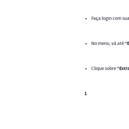
Faça login com su
“E
No menu, vá até
“Extr
Clique sobre