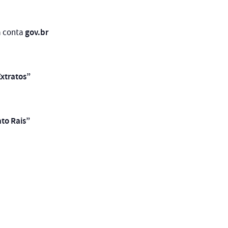
gov.br
a conta
xtratos”
ato Rais”