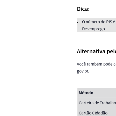
Dica:
O número do PIS é
Desemprego.
Alternativa pelo
Você também pode co
gov.br.
Método
Carteira de Trabalho
Cartão Cidadão