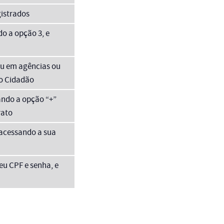
gistrados
do a opção 3, e
ou em agências ou
ão Cidadão
ando a opção “+”
rato
 acessando a sua
eu CPF e senha, e