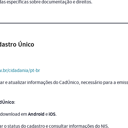
das específicas sobre documentação e direitos.
dastro Único
.br/cidadania/pt-br
ar e atualizar informações do CadÚnico, necessário para a emis
adÚnico
:
Android
iOS
a download em
e
.
car o status do cadastro e consultar informações do NIS.