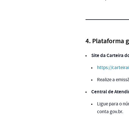
4. Plataforma 
Site da Carteira d
https://carteir
Realize a emiss
Central de Atend
Ligue para o n
conta gov.br.