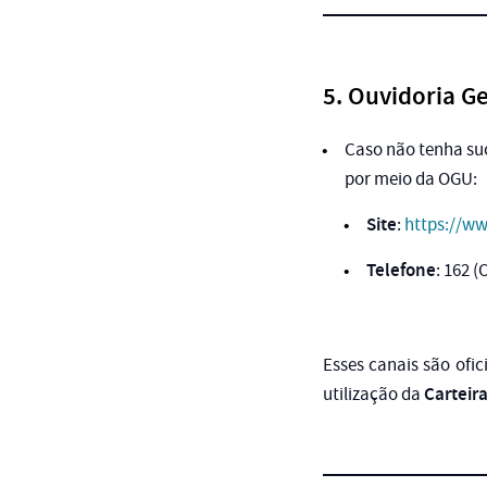
5. Ouvidoria G
Caso não tenha suc
por meio da OGU:
Site
:
https://ww
Telefone
: 162 (
Esses canais são ofic
Carteir
utilização da