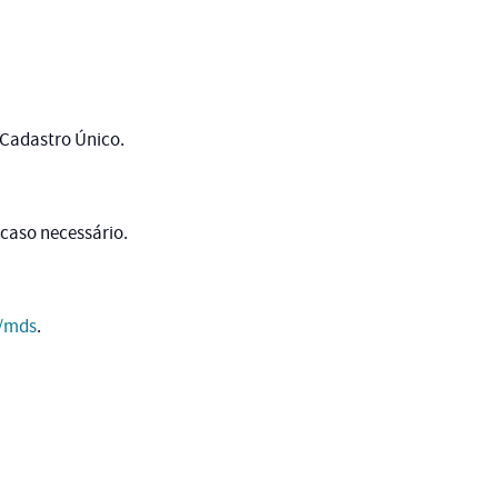
o Cadastro Único.
 caso necessário.
r/mds
.