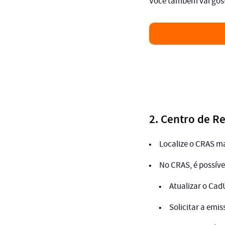
Você também vai gosta
2. Centro de Re
Localize o CRAS ma
No CRAS, é possíve
Atualizar o Cad
Solicitar a emi