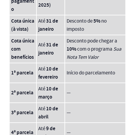
pagament
2025)
o
Cota única
31 de
5%
Até
Desconto de
no
(à vista)
janeiro
imposto
Cota única
Desconto pode chegar a
31 de
Até
com
10%
com o programa
Sua
janeiro
benefícios
Nota Tem Valor
10 de
Até
1ª parcela
Início do parcelamento
fevereiro
10 de
Até
2ª parcela
—
março
10 de
Até
3ª parcela
—
abril
9 de
Até
4ª parcela
—