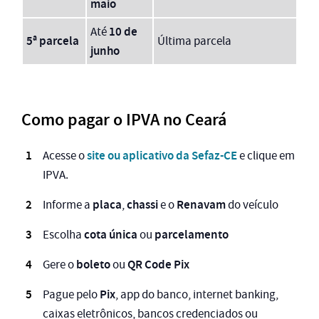
maio
10 de
Até
5ª parcela
Última parcela
junho
Como pagar o IPVA no Ceará
site ou aplicativo da Sefaz-CE
Acesse o
e clique em
IPVA.
placa
chassi
Renavam
Informe a
,
e o
do veículo
cota única
parcelamento
Escolha
ou
boleto
QR Code Pix
Gere o
ou
Pix
Pague pelo
, app do banco, internet banking,
caixas eletrônicos, bancos credenciados ou