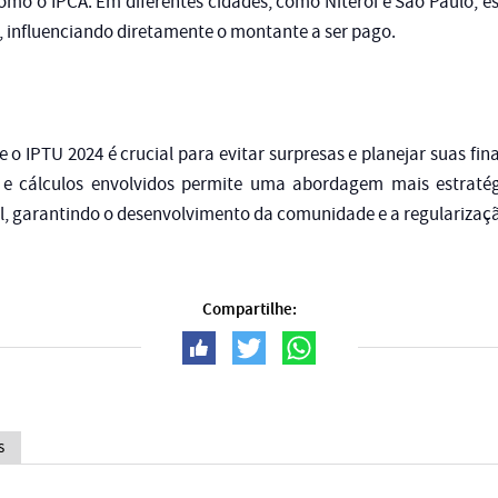
 como o IPCA. Em diferentes cidades, como Niterói e São Paulo, es
, influenciando diretamente o montante a ser pago.
 o IPTU 2024 é crucial para evitar surpresas e planejar suas f
s e cálculos envolvidos permite uma abordagem mais estrat
al, garantindo o desenvolvimento da comunidade e a regularizaçã
Compartilhe:
s