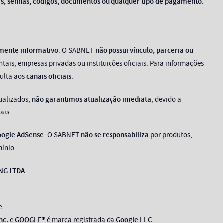
is, senhas, códigos, documentos ou qualquer tipo de pagamento
.
amente informativo
. O SABNET
não possui vínculo, parceria ou
is, empresas privadas ou instituições oficiais. Para informações
sulta aos
canais oficiais
.
ualizados,
não garantimos atualização imediata
, devido a
ais.
oogle AdSense
. O SABNET
não se responsabiliza
por produtos,
mínio.
NG LTDA
e
.
nc.
e
GOOGLE®
é marca registrada da
Google LLC
.