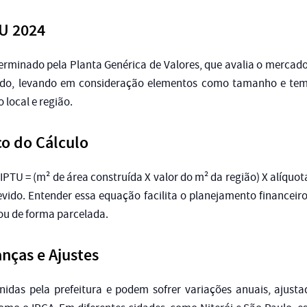
TU 2024
erminado pela Planta Genérica de Valores, que avalia o mercado
zado, levando em consideração elementos como tamanho e te
 local e região.
co do
Cálculo
 IPTU = (m² de área construída X valor do m² da região) X alíquota
evido. Entender essa equação facilita o planejamento financei
ou de forma parcelada.
nças
e Ajustes
inidas pela prefeitura e podem sofrer variações anuais, ajust