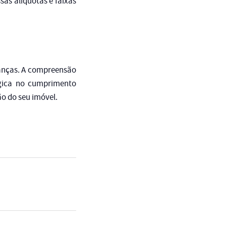
sas alíquotas e faixas
inanças. A compreensão
égica no cumprimento
o do seu imóvel.