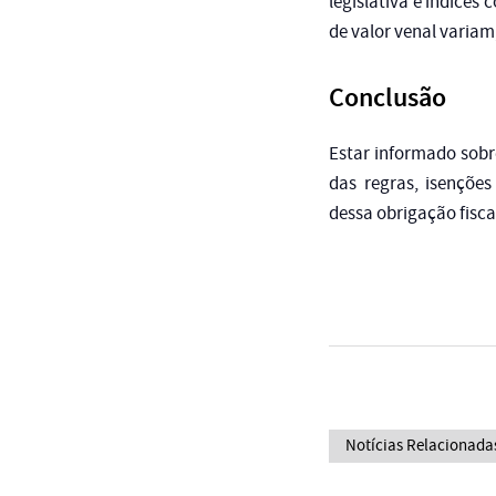
legislativa e índices
de valor venal variam
Conclusão
Estar informado sobre
das regras, isençõe
dessa obrigação fisc
Notícias Relacionada