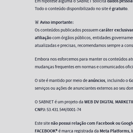
Em hipótese alguma o SABNET solicita
dados pessoa
Todo o conteúdo disponibilizado no site é
gratuito
.
🚨
Aviso importante:
Os conteúdos publicados possuem
caráter exclusiv
afiliação
com órgãos públicos, entidades governamenta
atualizadas e precisas, recomendamos sempre a con
Embora nos esforcemos para manter os conteúdos at
mudanças frequentes em normas e comunicados ofici
O site é mantido por meio de
anúncios
, incluindo o
G
serviços ou ações de anunciantes externos ao seu do
O SABNET é um projeto da
WEB DV DIGITAL MARKETI
CNPJ:
53.431.544/0001-74
Este site
não possui relação com Facebook ou Googl
FACEBOOK®
é marca registrada da
Meta Platforms, I