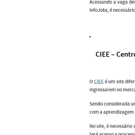
Acessando a vaga des
InfoJobs, é necessári
CIEE – Centr
O
CIEE
é um site dife
ingressarem no merca
Sendo considerada uma
com a aprendizagem 
No site, é necessário
terá acesso a process