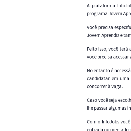
A plataforma InfoJo
programa Jovem Apre
Você precisa especif
Jovem Aprendiz e tam
Feito isso, você ter
você precisa acessar 
No entanto é necessár
candidatar em uma v
concorrer à vaga.
Caso você seja escolh
lhe passar algumas i
Com o InfoJobs você 
entrada no mercado d