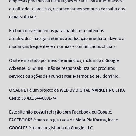
empresas privadas ou instituições oficiais. Para informações
atualizadas e precisas, recomendamos sempre a consulta aos
canais oficiais
.
Embora nos esforcemos para manter os conteúdos
atualizados,
não garantimos atualização imediata
, devido a
mudanças frequentes em normas e comunicados oficiais.
O site é mantido por meio de
anúncios
, incluindo o
Google
AdSense
. O SABNET
não se responsabiliza
por produtos,
serviços ou ações de anunciantes externos ao seu domínio.
O SABNET é um projeto da
WEB DV DIGITAL MARKETING LTDA
CNPJ:
53.431.544/0001-74
Este site
não possui relação com Facebook ou Google
.
FACEBOOK®
é marca registrada da
Meta Platforms, Inc.
e
GOOGLE®
é marca registrada da
Google LLC
.