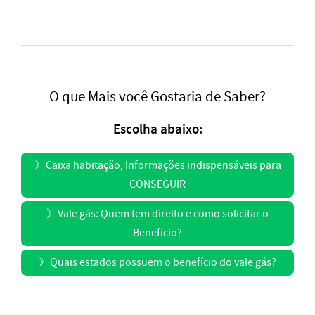
O que Mais você Gostaria de Saber?
Escolha abaixo:
》
Caixa habitação, Informações indispensáveis para
CONSEGUIR
》
Vale gás: Quem tem direito e como solicitar o
Beneficio?
》
Quais estados possuem o benefício do vale gás?