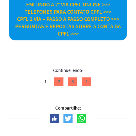
EMITINDO A 2° VIA CPFL ONLINE >>>
TELEFONES PARA CONTATO CPFL >>>
CPFL 2 VIA – PASSO A PASSO COMPLETO >>>
PERGUNTAS E REPOSTAS SOBRE A CONTA DA
CPFL >>>
Continue lendo:
1
2
3
4
Compartilhe: