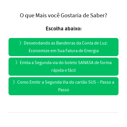
O que Mais você Gostaria de Saber?
Escolha abaixo:
》
Desvendando as Bandeiras da Conta de Luz:
Economize em Sua Fatura de Energia
》
Emita a Segunda via do boleto SANASA de forma
rápida e fácil
》
Como Emitir a Segunda Via do cartão SUS – Passo a
Passo