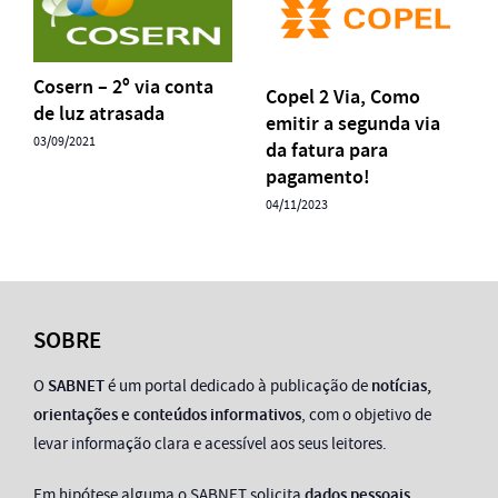
Cosern – 2º via conta
Copel 2 Via, Como
de luz atrasada
emitir a segunda via
03/09/2021
da fatura para
pagamento!
04/11/2023
SOBRE
O
SABNET
é um portal dedicado à publicação de
notícias,
orientações e conteúdos informativos
, com o objetivo de
levar informação clara e acessível aos seus leitores.
Em hipótese alguma o SABNET solicita
dados pessoais,